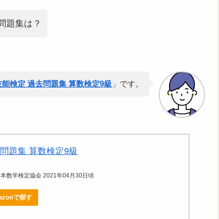
問題集は？
能検定 過去問題集 算数検定9級
」です。
問題集 算数検定9級
数学検定協会 2021年04月30日頃
azonで探す