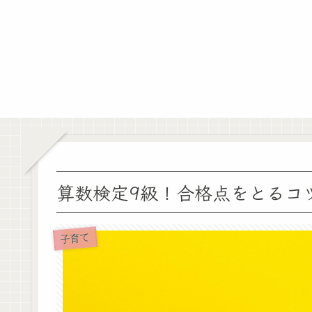
算数検定9級！合格点をとるコ
子育て