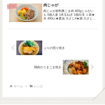
チャップ 大さじ2★酒 大さじ2★みり
肉じゃが
ん 大さじ...
レシピ
肉じゃが材料豚こま肉 400gじゃがい
も 6個人参 1本玉ねぎ 1個白滝 １袋★
水 400cc★醤油 大さじ4★酒 大さじ
4★砂糖 大さじ4★みりん 大さじ4だ
しの素 大さじ1作り方じゃがいもと人
参は乱切り、玉ねぎはくし切り、白滝
は洗って適...
ぶりの照り焼き
鶏肉のうまごま焼き
ホーム
レシピ