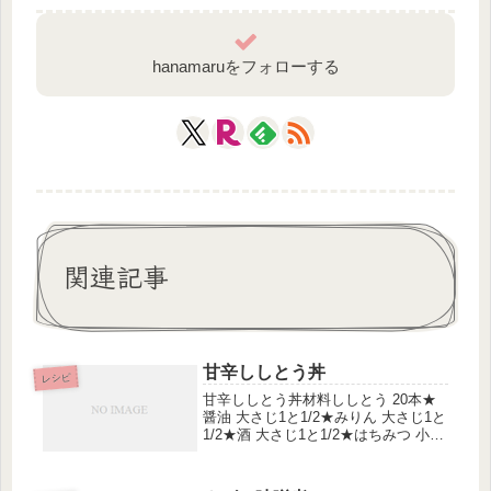
hanamaruをフォローする
関連記事
甘辛ししとう丼
レシピ
甘辛ししとう丼材料ししとう 20本★
醤油 大さじ1と1/2★みりん 大さじ1と
1/2★酒 大さじ1と1/2★はちみつ 小さ
じ1白髪ネギ 5センチ分海苔 1/2枚作り
方1.鍋にししとうと★の調味料を合わ
せ入れ、ピッタリふたをして 強火で