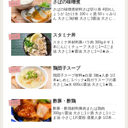
さばの味噌煮
火にか...
レシピ
さばの味噌煮材料さば切り身 4切れし
ょうが 1かけ水 100ｃｃ酒 50ｃｃみり
ん 大さじ3砂糖 大さじ3醤油 大さじ1
味噌 大さじ3作り方さばは表裏しっか
り熱湯をかけて霜降りする。 しょう
がは薄切りに切る。 調味料をすべて
スタミナ丼
入れ、中火でグツ...
レシピ
スタミナ丼材料豚バラ肉 300gネギ 1
本にんにくチューブ 大さじ1〜2ごま
油 大さじ1★醤油 大さじ1〜2★みり
ん 大さじ1★酒 大さじ1★ウェイパー
小さじ1〜2★胡椒 適量作り方ネギを5
ミリ〜1センチ幅で斜め切りにする。
鶏団子スープ
にんにくを香り...
レシピ
鶏団子スープ材料●白菜 3枚●人参 1/2
本●しめじ 1パック●鶏ガラスープの素
大さじ1●水 600cc醤油 大さじ1★鶏ひ
き肉 300g★長ネギ 1/2本★しょうがチ
ューブ 適量★醤油 大さじ1★酒 大さ
じ1★ごま油 大さじ1★ごま 大...
酢豚・酢鶏
レシピ
酢豚・酢鶏材料豚肉または鶏肉
300g☆醤油 大さじ1☆酒 大さじ1☆ご
ま油 小さじ1片栗粉 適量人参 1/2本玉
ねぎ 1/2個ピーマン 2個★酢 大さじ
3★醤油 大さじ3★砂糖 大さじ3★ケ