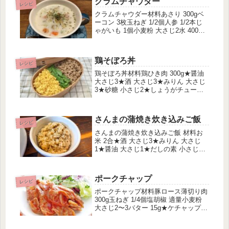
クラムチャウダー
する。手羽元と★の...
レシピ
クラムチャウダー材料あさり 300gベ
ーコン 3枚玉ねぎ 1/2個人参 1/2本じ
ゃがいも 1個小麦粉 大さじ2水 400ml
牛乳 200mlコンソメ 1個パルメザンチ
ーズ 大さじ1塩胡椒 少々作り方砂抜き
したあさりと水を鍋に入れて加熱す
鶏そぼろ丼
る...
レシピ
鶏そぼろ丼材料鶏ひき肉 300g★醤油
大さじ3★酒 大さじ3★みりん 大さじ
3★砂糖 小さじ2★しょうがチューブ
適量卵 4個☆砂糖 小さじ2☆塩 小さじ
1/2作り方常温の鍋に鶏ひき肉と★を
入れ、よく混ぜ合わせる。中火にか
さんまの蒲焼き炊き込みご飯
け、菜箸で混ぜ続...
レシピ
さんまの蒲焼き炊き込みご飯 材料お
米 2合★酒 大さじ3★みりん 大さじ
1★醤油 大さじ1★だしの素 小さじ
1/2★しょうがチューブ 適量さんまの
蒲焼き缶詰 1個野菜（えのき、人参、
ごぼう）お好み作り方お米を研ぎ、★
ポークチャップ
を入れてから2合のメモリ...
レシピ
ポークチャップ材料豚ロース薄切り肉
300g玉ねぎ 1/4個塩胡椒 適量小麦粉
大さじ2〜3バター 15g★ケチャップ
大さじ2★砂糖 小さじ2★醤油 大さじ
1★コンソメ 小さじ1★ソース 小さじ