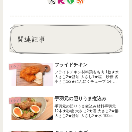
関連記事
フライドチキン
レシピ
フライドチキン材料鶏もも肉 1枚★水
大さじ2★醤油 大さじ1★塩、砂糖 各
小さじ1/2★にんにくチューブ 1セン
チ★しょうがチューブ 1センチ★ごま
油 小さじ2片栗粉 大さじ5鶏ガラスー
プの素 小さじ1黒胡椒 小さじ1/2小麦
手羽元の照りうま煮込み
粉 大さじ3...
レシピ
手羽元の照りうま煮込み材料手羽元
12本★砂糖 大さじ2★酒 大さじ2★酢
大さじ2★醤油 大さじ2★水 100cc★
しょうがチューブ お好み★にんにく
チューブ お好み★豆板醤 お好み作り
方フライパンで手羽元をさっと下茹で