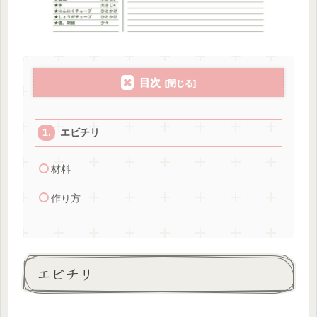
目次
エビチリ
材料
作り方
エビチリ